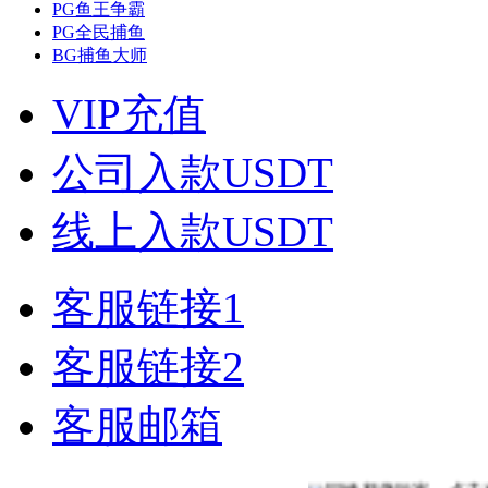
PG鱼王争霸
PG全民捕鱼
BG捕鱼大师
VIP充值
公司入款USDT
线上入款USDT
客服链接1
客服链接2
客服邮箱