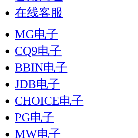
在线客服
MG电子
CQ9电子
BBIN电子
JDB电子
CHOICE电子
PG电子
MW电子